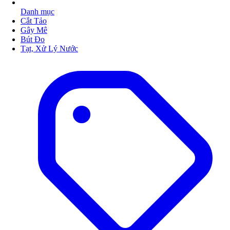
Danh mục
Cắt Tảo
Gây Mê
Bút Đo
Tạt, Xử Lý Nước