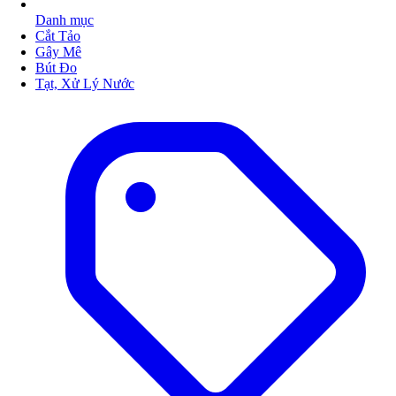
Danh mục
Cắt Tảo
Gây Mê
Bút Đo
Tạt, Xử Lý Nước