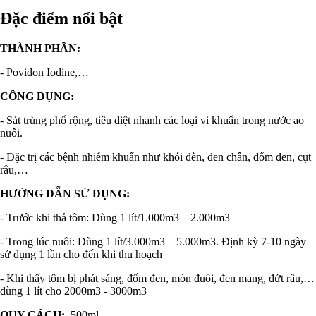
Đặc điểm nổi bật
THÀNH PHẦN:
- Povidon Iodine,…
CÔNG DỤNG:
- Sát trùng phổ rộng, tiêu diệt nhanh các loại vi khuẩn trong nước ao
nuôi.
- Đặc trị các bệnh nhiễm khuẩn như khói đèn, đen chân, đốm đen, cụt
râu,…
HƯỚNG DẪN SỬ DỤNG:
- Trước khi thả tôm: Dùng 1 lít/1.000m3 – 2.000m3
- Trong lúc nuôi: Dùng 1 lít/3.000m3 – 5.000m3. Định kỳ 7-10 ngày
sử dụng 1 lần cho đến khi thu hoạch
- Khi thấy tôm bị phát sáng, đốm đen, mòn đuôi, đen mang, đứt râu,…
dùng 1 lít cho 2000m3 - 3000m3
QUY CÁCH:
500ml