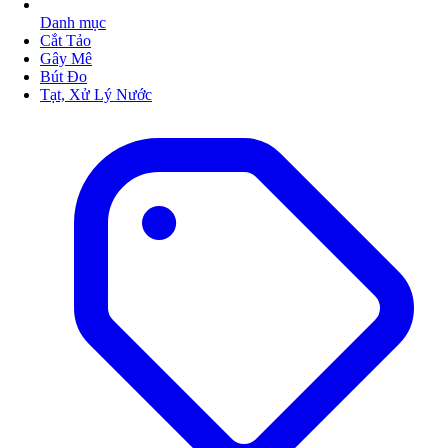
Danh mục
Cắt Tảo
Gây Mê
Bút Đo
Tạt, Xử Lý Nước