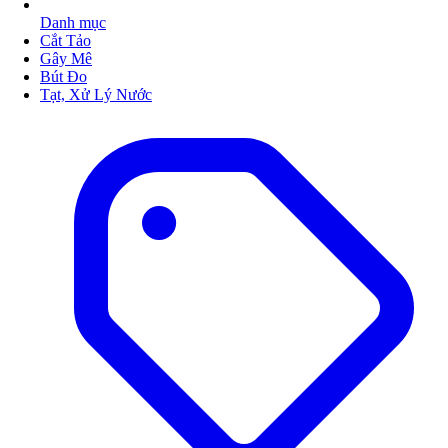
Danh mục
Cắt Tảo
Gây Mê
Bút Đo
Tạt, Xử Lý Nước