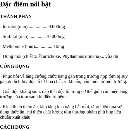
Đặc điểm nổi bật
THÀNH PHẦN
- Inositol (min).................
9.000mg
- Sorbitol (min)..............
70.000mg
- Methionine (min)...............
10mg
- Dung môi (chiết xuất artichoke, Phyllanthus urinaria)... vừa đủ
CÔNG DỤNG
- Phục hồi và tăng cường chức năng gan trong trường hợp tôm bị suy
gan do tích lũy độc tố từ hóa chất, vi khuẩn, nấm mốc từ môi trường.
- Giải độc kháng sinh, đào thải độc tố trong cơ thể giúp cải thiện tăng
trưởng của tôm sau khi điều trị bệnh.
- Kích thích thèm ăn, làm tăng khả năng bắt mồi, tăng hiệu quả sử
dụng thức ăn, cải thiện chất lượng tôm thương phẩm phù hợp tiêu
chuẩn xuất khẩu.
CÁCH DÙNG