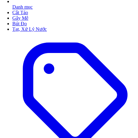
Danh mục
Cắt Tảo
Gây Mê
Bút Đo
Tạt, Xử Lý Nước