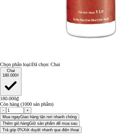
Chọn phân loại:
Đã chọn:
Chai
Chai
180.000₫
180.000₫
Còn hàng (1000 sản phẩm)
-
+
Mua ngay
Giao hàng tận nơi nhanh chóng
Thêm giỏ hàng
Giữ sản phẩm để mua sau
Trả góp 0%
Xét duyệt nhanh qua điện thoại