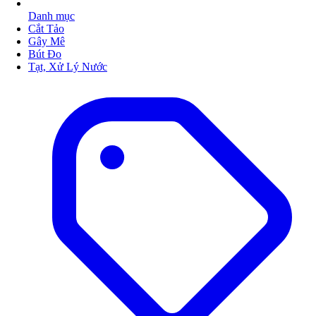
Danh mục
Cắt Tảo
Gây Mê
Bút Đo
Tạt, Xử Lý Nước