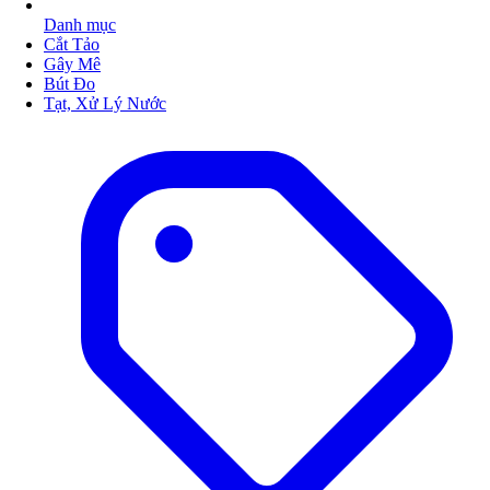
Danh mục
Cắt Tảo
Gây Mê
Bút Đo
Tạt, Xử Lý Nước