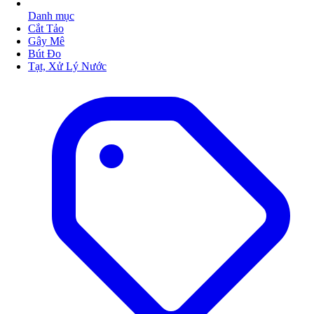
Danh mục
Cắt Tảo
Gây Mê
Bút Đo
Tạt, Xử Lý Nước