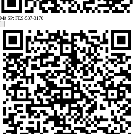
Mã SP:
FES-537-3170