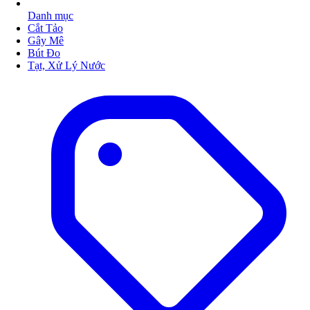
Danh mục
Cắt Tảo
Gây Mê
Bút Đo
Tạt, Xử Lý Nước