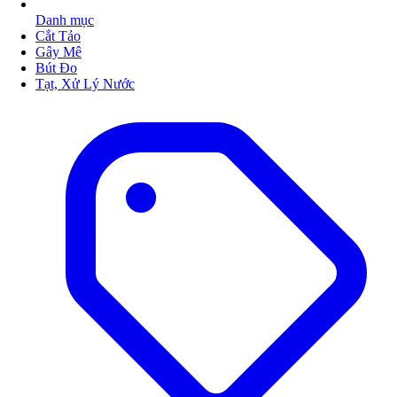
Danh mục
Cắt Tảo
Gây Mê
Bút Đo
Tạt, Xử Lý Nước