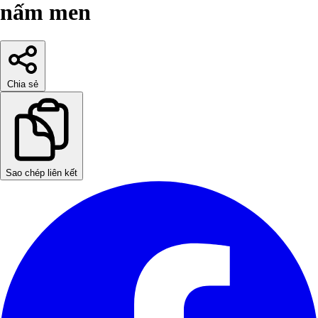
nấm men
Chia sẻ
Sao chép liên kết