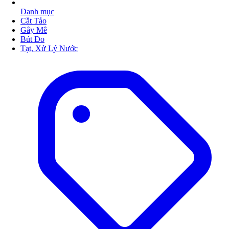
Danh mục
Cắt Tảo
Gây Mê
Bút Đo
Tạt, Xử Lý Nước