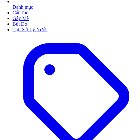
Danh mục
Cắt Tảo
Gây Mê
Bút Đo
Tạt, Xử Lý Nước