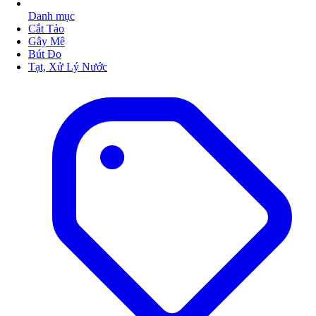
Danh mục
Cắt Tảo
Gây Mê
Bút Đo
Tạt, Xử Lý Nước