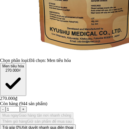
Chọn phân loại:
Đã chọn:
Men tiêu hóa
Men tiêu hóa
270.000₫
270.000₫
Còn hàng (944 sản phẩm)
-
+
Mua ngay
Giao hàng tận nơi nhanh chóng
Thêm giỏ hàng
Giữ sản phẩm để mua sau
Trả góp 0%
Xét duyệt nhanh qua điện thoại