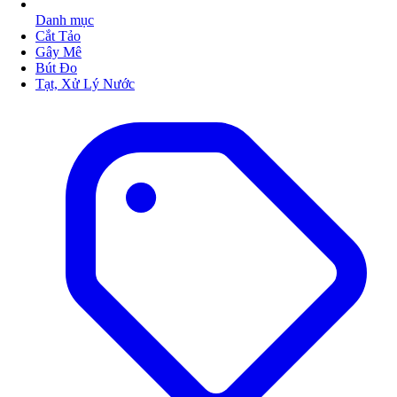
Danh mục
Cắt Tảo
Gây Mê
Bút Đo
Tạt, Xử Lý Nước