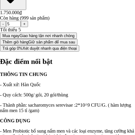
1.750.000₫
Còn hàng (999 sản phẩm)
-
+
Tối thiểu 5
Mua ngay
Giao hàng tận nơi nhanh chóng
Thêm giỏ hàng
Giữ sản phẩm để mua sau
Trả góp 0%
Xét duyệt nhanh qua điện thoại
Đặc điểm nổi bật
THÔNG TIN CHUNG
- Xuất xứ: Hàn Quốc
- Quy cách: 500g/ gói, 20 gói/thùng
- Thành phần: sacharomyces serevisae :2*10^9 CFU/G. ( hàm lượng
nấm men 15 tỉ /gam)
CÔNG DỤNG
- Men Probiotic bổ sung nấm men và các loại enzyme, tăng cường khả