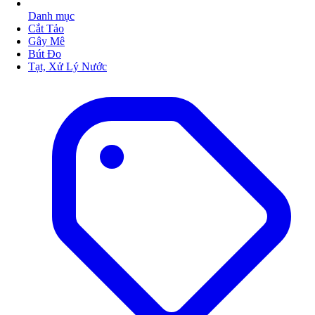
Danh mục
Cắt Tảo
Gây Mê
Bút Đo
Tạt, Xử Lý Nước