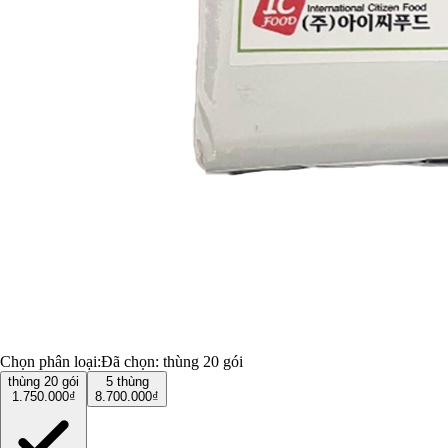
Chọn phân loại:
Đã chọn:
thùng 20 gói
thùng 20 gói
5 thùng
1.750.000₫
8.700.000₫