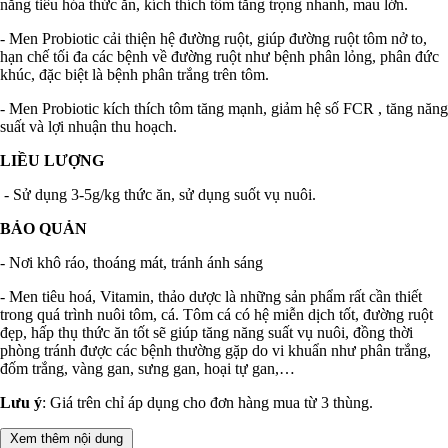
năng tiêu hóa thức ăn, kích thích tôm tăng trọng nhanh, mau lớn.
- Men Probiotic cải thiện hệ đường ruột, giúp đường ruột tôm nở to,
hạn chế tối đa các bệnh về đường ruột như bệnh phân lỏng, phân đức
khúc, đặc biệt là bệnh phân trắng trên tôm.
- Men Probiotic kích thích tôm tăng mạnh, giảm hệ số FCR , tăng năng
suất và lợi nhuận thu hoạch.
LIỀU LƯỢNG
- Sử dụng 3-5g/kg thức ăn, sử dụng suốt vụ nuôi.
BẢO QUẢN
- Nơi khô ráo, thoáng mát, tránh ánh sáng
- Men tiêu hoá, Vitamin, thảo dược là những sản phẩm rất cần thiết
trong quá trình nuôi tôm, cá. Tôm cá có hệ miễn dịch tốt, đường ruột
đẹp, hấp thụ thức ăn tốt sẽ giúp tăng năng suất vụ nuôi, đồng thời
phòng tránh được các bệnh thường gặp do vi khuẩn như phân trắng,
đốm trắng, vàng gan, sưng gan, hoại tự gan,…
Lưu ý
: Giá trên chỉ áp dụng cho đơn hàng mua từ 3 thùng.
Xem thêm nội dung