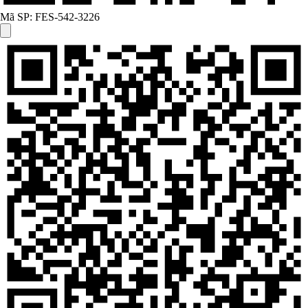
Mã SP:
FES-542-3226