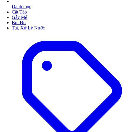
Danh mục
Cắt Tảo
Gây Mê
Bút Đo
Tạt, Xử Lý Nước