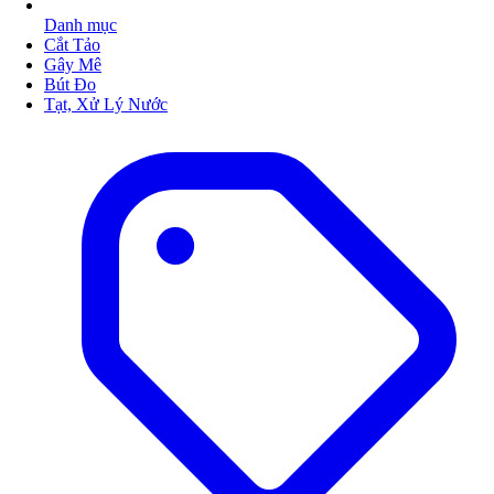
Danh mục
Cắt Tảo
Gây Mê
Bút Đo
Tạt, Xử Lý Nước