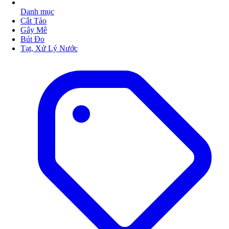
Danh mục
Cắt Tảo
Gây Mê
Bút Đo
Tạt, Xử Lý Nước