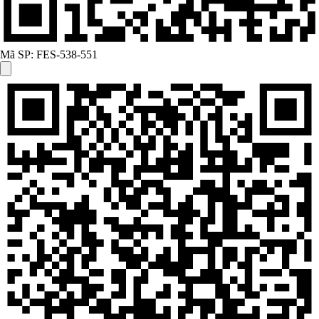
Mã SP:
FES-538-551