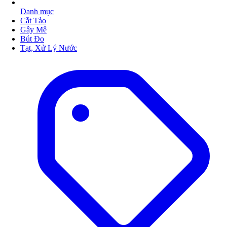
Danh mục
Cắt Tảo
Gây Mê
Bút Đo
Tạt, Xử Lý Nước