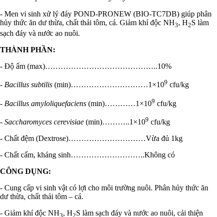
- Men vi sinh xử lý đáy POND-PRONEW (BIO-TC7DB) giúp phân
hủy thức ăn dư thừa, chất thải tôm, cá. Giảm khí độc NH
, H
S làm
3
2
sạch đáy và nước ao nuôi.
THÀNH PHẦN:
- Độ ẩm (max)……………………………………..10%
9
-
Bacillus subtilis
(min)…………………………1×10
cfu/kg
9
-
Bacillus amyloliquefaciens
(min)…………1×10
cfu/kg
9
-
Saccharomyces cerevisiae
(min)………..1×10
cfu/kg
- Chất đệm (Dextrose)…………………………Vừa đủ 1kg
- Chất cấm, kháng sinh………………………..Không có
CÔNG DỤNG:
- Cung cấp vi sinh vật có lợi cho môi trường nuôi. Phân hủy thức ăn
dư thừa, chất thải tôm – cá.
- Giảm khí độc NH
, H
S làm sạch đáy và nước ao nuôi, cải thiện
3
2