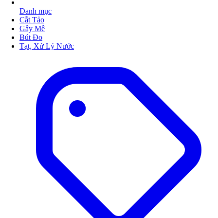
Danh mục
Cắt Tảo
Gây Mê
Bút Đo
Tạt, Xử Lý Nước