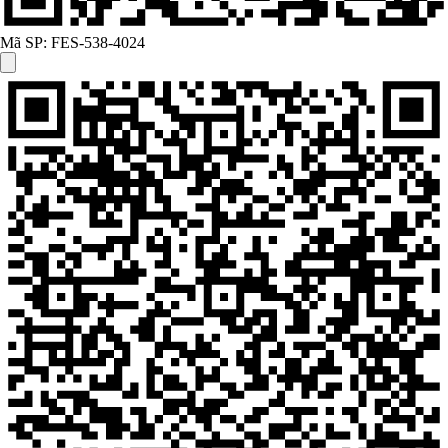
Mã SP:
FES-538-4024