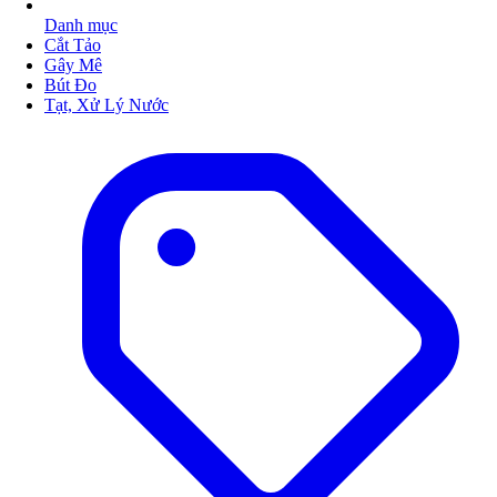
Danh mục
Cắt Tảo
Gây Mê
Bút Đo
Tạt, Xử Lý Nước