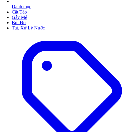
Danh mục
Cắt Tảo
Gây Mê
Bút Đo
Tạt, Xử Lý Nước