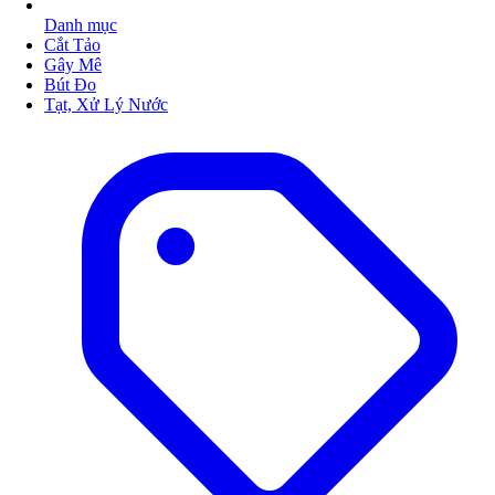
Danh mục
Cắt Tảo
Gây Mê
Bút Đo
Tạt, Xử Lý Nước