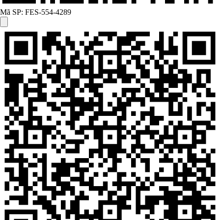
Mã SP:
FES-554-4289