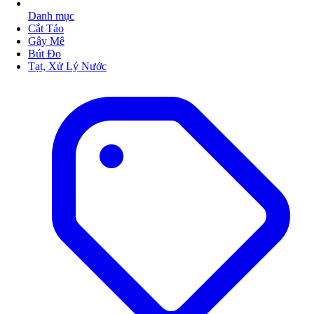
Danh mục
Cắt Tảo
Gây Mê
Bút Đo
Tạt, Xử Lý Nước