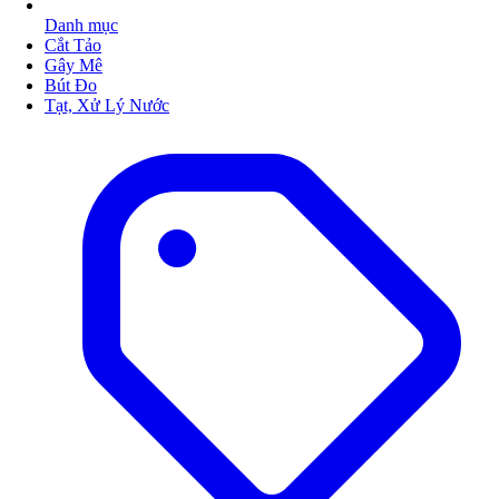
Danh mục
Cắt Tảo
Gây Mê
Bút Đo
Tạt, Xử Lý Nước