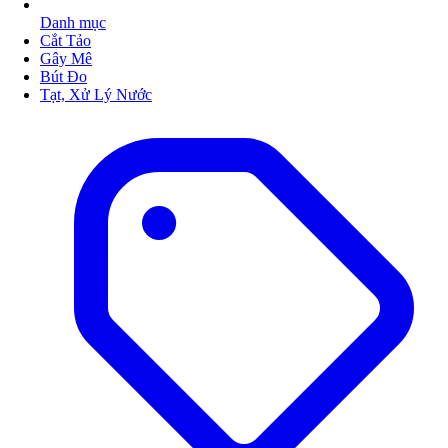
Danh mục
Cắt Tảo
Gây Mê
Bút Đo
Tạt, Xử Lý Nước