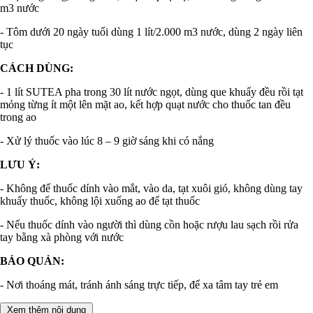
m3 nước
- Tôm dưới 20 ngày tuổi dùng 1 lít/2.000 m3 nước, dùng 2 ngày liên
tục
CÁCH DÙNG:
- 1 lít SUTEA pha trong 30 lít nước ngọt, dùng que khuấy đều rồi tạt
mỏng từng ít một lên mặt ao, kết hợp quạt nước cho thuốc tan đều
trong ao
- Xử lý thuốc vào lúc 8 – 9 giờ sáng khi có nắng
LƯU Ý:
- Không để thuốc dính vào mắt, vào da, tạt xuôi gió, không dùng tay
khuấy thuốc, không lội xuống ao để tạt thuốc
- Nếu thuốc dính vào người thì dùng cồn hoặc rượu lau sạch rồi rửa
tay bằng xà phòng với nước
BẢO QUẢN:
- Nơi thoáng mát, tránh ánh sáng trực tiếp, để xa tâm tay trẻ em
Xem thêm nội dung