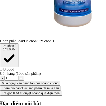
Chọn phân loại:
Đã chọn:
lựa chọn 1
lựa chọn 1
143.000₫
143.000₫
Còn hàng (1000 sản phẩm)
-
+
Mua ngay
Giao hàng tận nơi nhanh chóng
Thêm giỏ hàng
Giữ sản phẩm để mua sau
Trả góp 0%
Xét duyệt nhanh qua điện thoại
Đặc điểm nổi bật