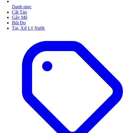
Danh mục
Cắt Tảo
Gây Mê
Bút Đo
Tạt, Xử Lý Nước