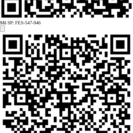
Mã SP:
FES-547-946