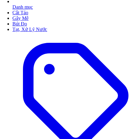
Danh mục
Cắt Tảo
Gây Mê
Bút Đo
Tạt, Xử Lý Nước