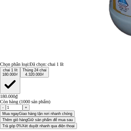
Chọn phân loại:
Đã chọn:
chai 1 lít
chai 1 lít
Thùng 24 chai
180.000₫
4.320.000₫
180.000₫
Còn hàng (1000 sản phẩm)
-
+
Mua ngay
Giao hàng tận nơi nhanh chóng
Thêm giỏ hàng
Giữ sản phẩm để mua sau
Trả góp 0%
Xét duyệt nhanh qua điện thoại