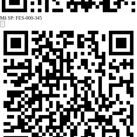
Mã SP:
FES-000-345