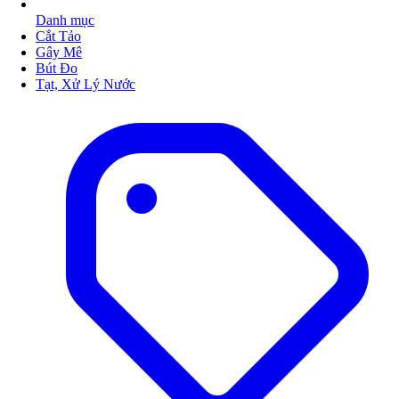
Danh mục
Cắt Tảo
Gây Mê
Bút Đo
Tạt, Xử Lý Nước