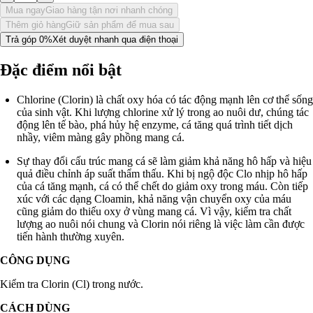
Mua ngay
Giao hàng tận nơi nhanh chóng
Thêm giỏ hàng
Giữ sản phẩm để mua sau
Trả góp 0%
Xét duyệt nhanh qua điện thoại
Đặc điểm nổi bật
Chlorine (Clorin) là chất oxy hóa có tác động mạnh lên cơ thể sống
của sinh vật. Khi lượng chlorine xử lý trong ao nuôi dư, chúng tác
động lên tế bào, phá hủy hệ enzyme, cá tăng quá trình tiết dịch
nhầy, viêm màng gây phồng mang cá.
Sự thay đổi cấu trúc mang cá sẽ làm giảm khả năng hô hấp và hiệu
quả điều chỉnh áp suất thẩm thấu. Khi bị ngộ độc Clo nhịp hô hấp
của cá tăng mạnh, cá có thể chết do giảm oxy trong máu. Còn tiếp
xúc với các dạng Cloamin, khả năng vận chuyển oxy của máu
cũng giảm do thiếu oxy ở vùng mang cá. Vì vậy, kiểm tra chất
lượng ao nuôi nói chung và Clorin nói riêng là việc làm cần được
tiến hành thường xuyên.
CÔNG DỤNG
Kiểm tra Clorin (Cl) trong nước.
CÁCH DÙNG