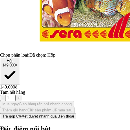
Chọn phân loại:
Đã chọn:
Hộp
Hộp
149.000₫
149.000₫
Tạm hết hàng
-
+
Mua ngay
Giao hàng tận nơi nhanh chóng
Thêm giỏ hàng
Giữ sản phẩm để mua sau
Trả góp 0%
Xét duyệt nhanh qua điện thoại
Đặc điểm nổi bật