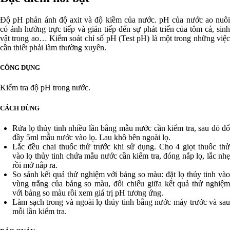
Độ pH phản ánh độ axit và độ kiềm của nước. pH của nước ao nuôi
có ảnh hưởng trực tiếp và gián tiếp đến sự phát triển của tôm cá, sinh
vật trong ao… Kiểm soát chỉ số pH (Test pH) là một trong những việc
cần thiết phải làm thường xuyên.
CÔNG DỤNG
Kiểm tra độ pH trong nước.
CÁCH DÙNG
Rửa lọ thủy tinh nhiều lần bằng mẫu nước cần kiểm tra, sau đó đổ
đầy 5ml mẫu nước vào lọ. Lau khô bên ngoài lọ.
Lắc đều chai thuốc thử trước khi sử dụng. Cho 4 giọt thuốc thử
vào lọ thủy tinh chứa mẫu nước cần kiểm tra, đóng nắp lọ, lắc nhẹ
rồi mở nắp ra.
So sánh kết quả thử nghiệm với bảng so màu: đặt lọ thủy tinh vào
vùng trắng của bảng so màu, đối chiếu giữa kết quả thử nghiệm
với bảng so màu rồi xem giá trị pH tương ứng.
Làm sạch trong và ngoài lọ thủy tinh bằng nước máy trước và sau
mỗi lần kiểm tra.