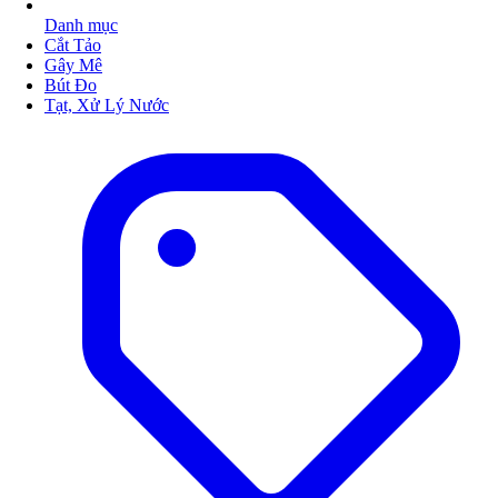
Danh mục
Cắt Tảo
Gây Mê
Bút Đo
Tạt, Xử Lý Nước