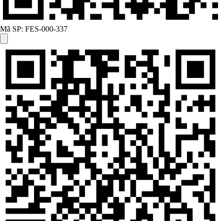
Mã SP:
FES-000-337