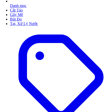
Danh mục
Cắt Tảo
Gây Mê
Bút Đo
Tạt, Xử Lý Nước