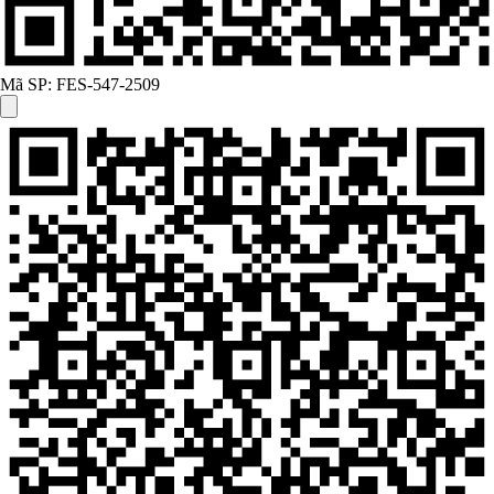
Mã SP:
FES-547-2509