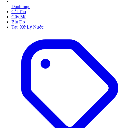
Danh mục
Cắt Tảo
Gây Mê
Bút Đo
Tạt, Xử Lý Nước