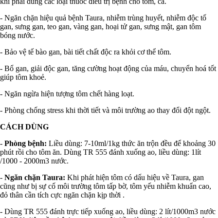
khi phải dùng các loại thuốc điều trị bệnh cho tôm, cá.
- Ngăn chặn hiệu quả bệnh Taura, nhiễm trùng huyết, nhiễm độc tố
gan, sưng gan, teo gan, vàng gan, hoại tử gan, sưng mật, gan tôm
bóng nước.
- Bảo vệ tế bào gan, bài tiết chất độc ra khỏi cơ thể tôm.
- Bổ gan, giải độc gan, tăng cường hoạt động của máu, chuyển hoá tốt
giúp tôm khoẻ.
- Ngăn ngừa hiện tượng tôm chết hàng loạt.
- Phòng chống stress khi thời tiết và môi trường ao thay đổi đột ngột.
CÁCH DÙNG
-
Phòng bệnh:
Liều dùng: 7-10ml/1kg thức ăn trộn đều để khoảng 30
phút rồi cho tôm ăn. Dùng TR 555 đánh xuống ao, liều dùng: 1lít
/1000 - 2000m3 nước.
-
Ngăn chặn Taura:
Khi phát hiện tôm có dấu hiệu về Taura, gan
cũng như bị sự cố môi trường tôm tấp bờ, tôm yếu nhiễm khuẩn cao,
đỏ thân cần tích cực ngăn chặn kịp thời .
- Dùng TR 555 đánh trực tiếp xuống ao, liều dùng: 2 lít/1000m3 nước