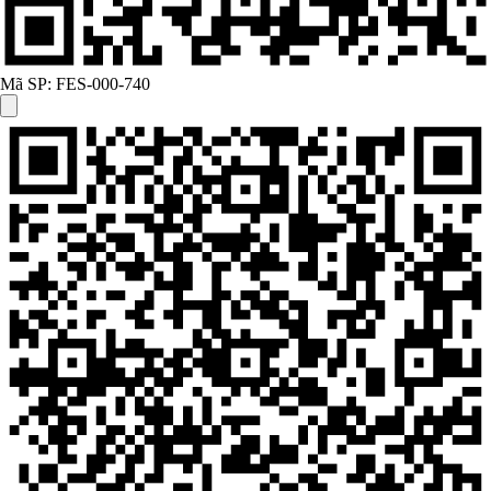
Mã SP:
FES-000-740