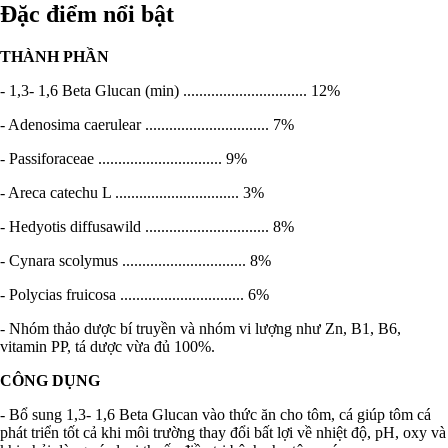
Đặc điểm nổi bật
THÀNH PHẦN
- 1,3- 1,6 Beta Glucan (min) ............................... 12%
- Adenosima caerulear ............................... 7%
- Passiforaceae ............................... 9%
- Areca catechu L ............................... 3%
- Hedyotis diffusawild ............................... 8%
- Cynara scolymus ............................... 8%
- Polycias fruicosa ............................... 6%
- Nhóm thảo dược bí truyền và nhóm vi lượng như Zn, B1, B6,
vitamin PP, tá dược vừa đủ 100%.
CÔNG DỤNG
- Bổ sung 1,3- 1,6 Beta Glucan vào thức ăn cho tôm, cá giúp tôm cá
phát triển tốt cả khi môi trường thay đổi bất lợi về nhiệt độ, pH, oxy và