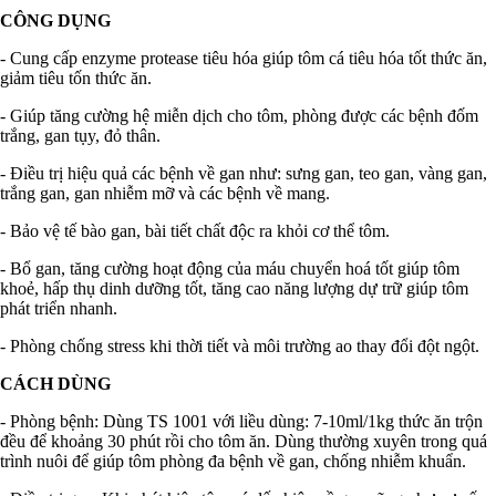
CÔNG DỤNG
- Cung cấp enzyme protease tiêu hóa giúp tôm cá tiêu hóa tốt thức ăn,
giảm tiêu tốn thức ăn.
- Giúp tăng cường hệ miễn dịch cho tôm, phòng được các bệnh đốm
trắng, gan tụy, đỏ thân.
- Điều trị hiệu quả các bệnh về gan như: sưng gan, teo gan, vàng gan,
trắng gan, gan nhiễm mỡ và các bệnh về mang.
- Bảo vệ tế bào gan, bài tiết chất độc ra khỏi cơ thể tôm.
- Bổ gan, tăng cường hoạt động của máu chuyển hoá tốt giúp tôm
khoẻ, hấp thụ dinh dưỡng tốt, tăng cao năng lượng dự trữ giúp tôm
phát triển nhanh.
- Phòng chống stress khi thời tiết và môi trường ao thay đổi đột ngột.
CÁCH DÙNG
- Phòng bệnh: Dùng TS 1001 với liều dùng: 7-10ml/1kg thức ăn trộn
đều để khoảng 30 phút rồi cho tôm ăn. Dùng thường xuyên trong quá
trình nuôi để giúp tôm phòng đa bệnh về gan, chống nhiễm khuẩn.