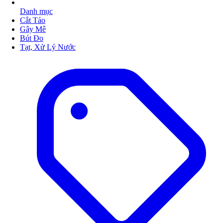
Danh mục
Cắt Tảo
Gây Mê
Bút Đo
Tạt, Xử Lý Nước