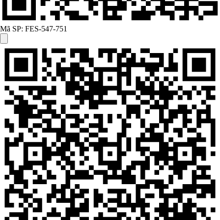
Mã SP:
FES-547-751