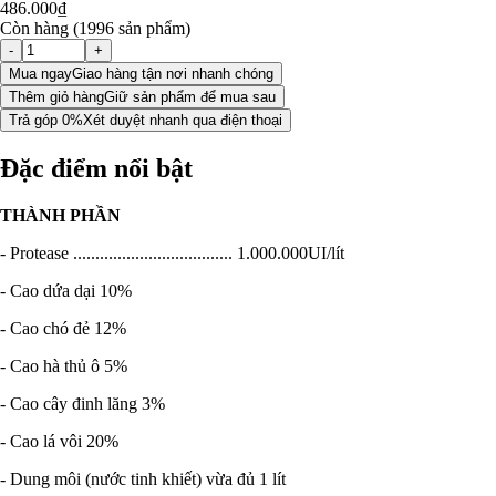
486.000₫
Còn hàng (1996 sản phẩm)
-
+
Mua ngay
Giao hàng tận nơi nhanh chóng
Thêm giỏ hàng
Giữ sản phẩm để mua sau
Trả góp 0%
Xét duyệt nhanh qua điện thoại
Đặc điểm nổi bật
THÀNH PHẦN
- Protease .................................... 1.000.000UI/lít
- Cao dứa dại 10%
- Cao chó đẻ 12%
- Cao hà thủ ô 5%
- Cao cây đinh lăng 3%
- Cao lá vôi 20%
- Dung môi (nước tinh khiết) vừa đủ 1 lít