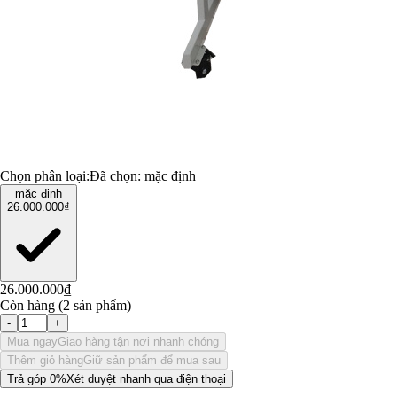
Chọn phân loại:
Đã chọn:
mặc định
mặc định
26.000.000₫
26.000.000₫
Còn hàng (2 sản phẩm)
-
+
Mua ngay
Giao hàng tận nơi nhanh chóng
Thêm giỏ hàng
Giữ sản phẩm để mua sau
Trả góp 0%
Xét duyệt nhanh qua điện thoại