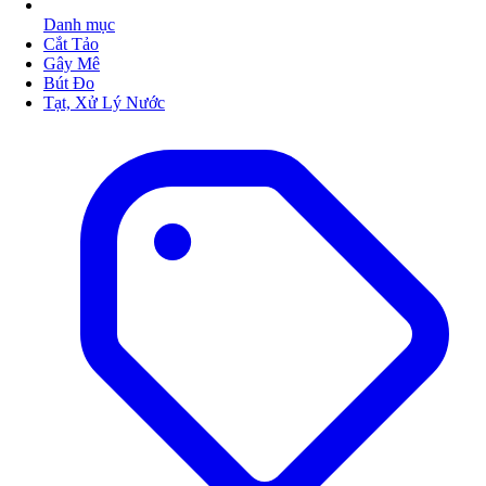
Danh mục
Cắt Tảo
Gây Mê
Bút Đo
Tạt, Xử Lý Nước