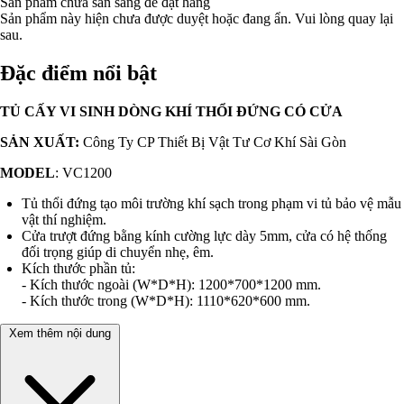
Sản phẩm chưa sẵn sàng để đặt hàng
Sản phẩm này hiện chưa được duyệt hoặc đang ẩn. Vui lòng quay lại
sau.
Đặc điểm nổi bật
TỦ CẤY VI SINH DÒNG KHÍ THỔI ĐỨNG CÓ CỬA
SẢN XUẤT:
Công Ty CP Thiết Bị Vật Tư Cơ Khí Sài Gòn
MODEL
: VC1200
Tủ thổi đứng tạo môi trường khí sạch trong phạm vi tủ bảo vệ mẫu
vật thí nghiệm.
Cửa trượt đứng bằng kính cường lực dày 5mm, cửa có hệ thống
đối trọng giúp di chuyển nhẹ, êm.
Kích thước phần tủ:
- Kích thước ngoài (W*D*H): 1200*700*1200 mm.
- Kích thước trong (W*D*H): 1110*620*600 mm.
Xem thêm nội dung