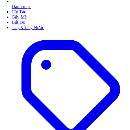
Danh mục
Cắt Tảo
Gây Mê
Bút Đo
Tạt, Xử Lý Nước