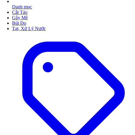
Danh mục
Cắt Tảo
Gây Mê
Bút Đo
Tạt, Xử Lý Nước