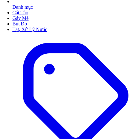
Danh mục
Cắt Tảo
Gây Mê
Bút Đo
Tạt, Xử Lý Nước