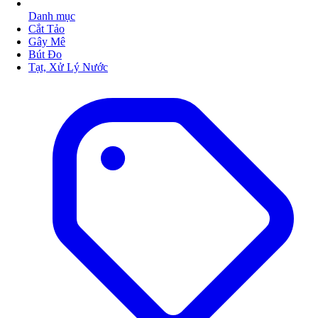
Danh mục
Cắt Tảo
Gây Mê
Bút Đo
Tạt, Xử Lý Nước