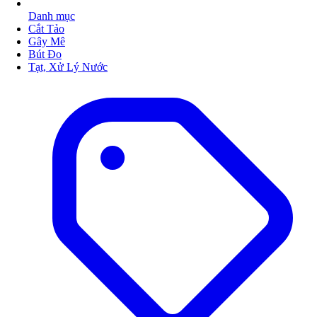
Danh mục
Cắt Tảo
Gây Mê
Bút Đo
Tạt, Xử Lý Nước