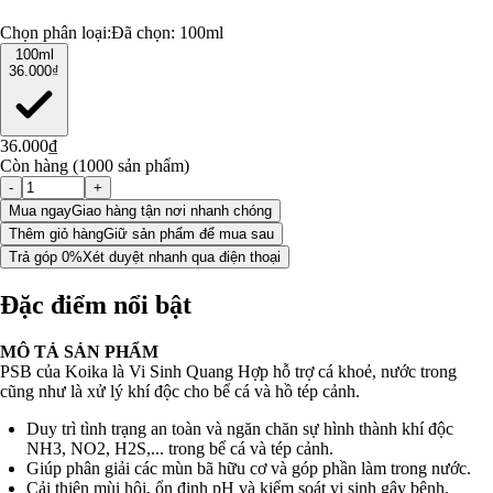
Chọn phân loại:
Đã chọn:
100ml
100ml
36.000₫
36.000₫
Còn hàng (1000 sản phẩm)
-
+
Mua ngay
Giao hàng tận nơi nhanh chóng
Thêm giỏ hàng
Giữ sản phẩm để mua sau
Trả góp 0%
Xét duyệt nhanh qua điện thoại
Đặc điểm nổi bật
MÔ TẢ SẢN PHẨM
PSB của Koika là Vi Sinh Quang Hợp hỗ trợ cá khoẻ, nước trong
cũng như là xử lý khí độc cho bể cá và hồ tép cảnh.
Duy trì tình trạng an toàn và ngăn chăn sự hình thành khí độc
NH3, NO2, H2S,... trong bể cá và tép cảnh.
Giúp phân giải các mùn bã hữu cơ và góp phần làm trong nước.
Cải thiện mùi hôi, ổn định pH và kiểm soát vi sinh gây bệnh.