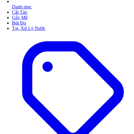
Danh mục
Cắt Tảo
Gây Mê
Bút Đo
Tạt, Xử Lý Nước