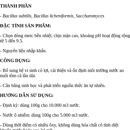
THÀNH PHẦN
-
Bacillus subtilis, Bacillus licheniformis, Saccharomyces
ĐẶC TÍNH SẢN PHẨM:
- Chọn dòng men: bền nhiệt, chịu mặn cao, khoảng pH hoạt động rộng
từ 5 đến 9.5.
- Nguyên liệu nhập khẩu.
CÔNG DỤNG:
- Bổ sung hệ vi sinh có lợi, cải thiện và ổn định môi trường nước ao
nuôi tôm cá lâu dài.
- Cân bằng sinh học và phát triển nguồn thức ăn tự nhiên.
HƯỚNG DẪN SỬ DỤNG:
- Định kỳ: dùng 100g cho 10.000 m3 nước.
- Nước ô nhiễm: dùng 100g cho 5.000 m3 nước.
- Dùng thời điểm có nhiều ôxy, không dùng hóa chất có tính diệt