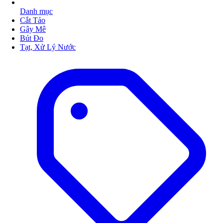
Danh mục
Cắt Tảo
Gây Mê
Bút Đo
Tạt, Xử Lý Nước