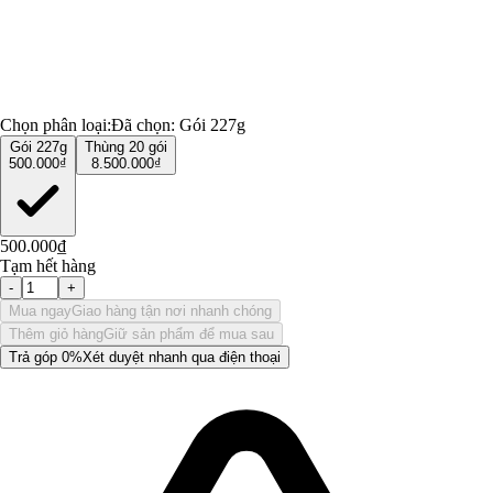
Chọn phân loại:
Đã chọn:
Gói 227g
Gói 227g
Thùng 20 gói
500.000₫
8.500.000₫
500.000₫
Tạm hết hàng
-
+
Mua ngay
Giao hàng tận nơi nhanh chóng
Thêm giỏ hàng
Giữ sản phẩm để mua sau
Trả góp 0%
Xét duyệt nhanh qua điện thoại