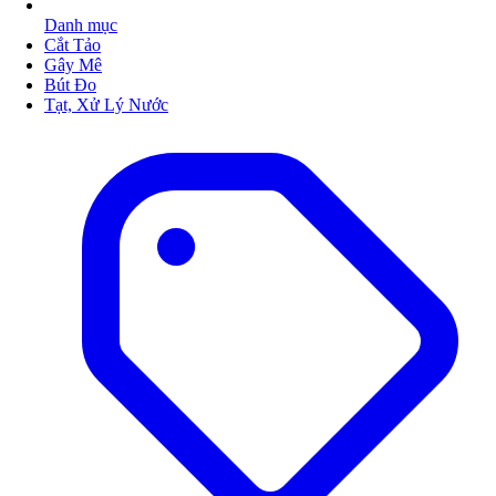
Danh mục
Cắt Tảo
Gây Mê
Bút Đo
Tạt, Xử Lý Nước