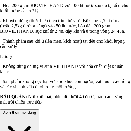
- Hòa 200 gram BIOVIETHAND với 100 lít nước sau đồ tạt đều cho
khối lượng cần xử lý.
- Khuyên dùng (thực hiện theo trình tự sau): Bố sung 2,5 lít rỉ mật
(hoặc 2,5kg đường vàng) vào 50 lít nước, hòa đều 200 gram
BIOVIETHAND, sục khí từ 2-4h, đậy kín và ủ trong vòng 24-48h.
- Thành phẩm sau khi ủ (lên men, kích hoạt) tạt đều cho khối lượng
cần xử lý.
Lưu ý:
- Không dùng chung vi sinh VIETHAND với hóa chất diệt khuẩn
khác.
- Sản phẩm không độc hại với sức khỏe con người, vật nuôi, cây trồng
và các vi sinh vật có lợi trong môi trường.
BẢO QUẢN:
Nơi khô mát, nhiệt độ dưới 40 độ C, tránh ánh sáng
mặt trời chiếu trực tiếp
Xem thêm nội dung