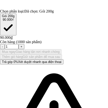
Chọn phân loại:
Đã chọn:
Gói 200g
Gói 200g
90.000₫
90.000₫
Còn hàng (1000 sản phẩm)
-
+
Mua ngay
Giao hàng tận nơi nhanh chóng
Thêm giỏ hàng
Giữ sản phẩm để mua sau
Trả góp 0%
Xét duyệt nhanh qua điện thoại