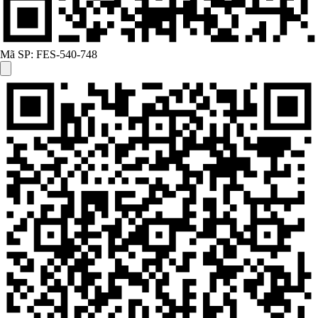
Mã SP:
FES-540-748