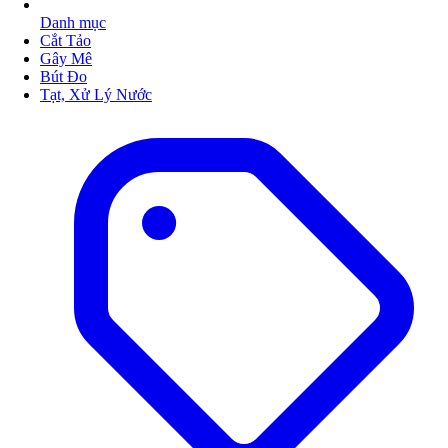
Danh mục
Cắt Tảo
Gây Mê
Bút Đo
Tạt, Xử Lý Nước