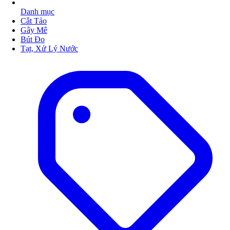
Danh mục
Cắt Tảo
Gây Mê
Bút Đo
Tạt, Xử Lý Nước