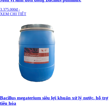
3.375.000đ
-
XEM CHI TIẾT
Bacillus megaterium siêu lợi khuẩn xử lý nước, hỗ trợ
tiêu hóa