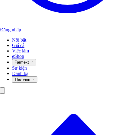
Đăng nhập
Nổi bật
Giá cả
Việc làm
eShop
Farmext
Sự kiện
Danh bạ
Thư viện