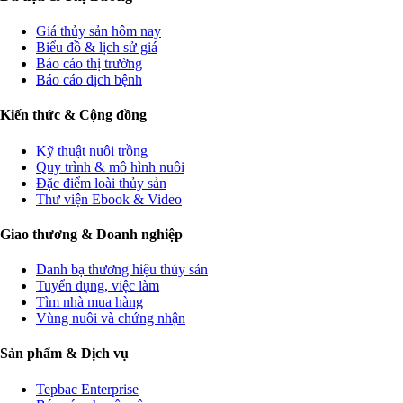
Giá thủy sản hôm nay
Biểu đồ & lịch sử giá
Báo cáo thị trường
Báo cáo dịch bệnh
Kiến thức & Cộng đồng
Kỹ thuật nuôi trồng
Quy trình & mô hình nuôi
Đặc điểm loài thủy sản
Thư viện Ebook & Video
Giao thương & Doanh nghiệp
Danh bạ thương hiệu thủy sản
Tuyển dụng, việc làm
Tìm nhà mua hàng
Vùng nuôi và chứng nhận
Sản phẩm & Dịch vụ
Tepbac Enterprise