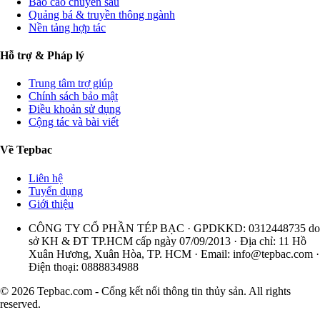
Báo cáo chuyên sâu
Quảng bá & truyền thông ngành
Nền tảng hợp tác
Hỗ trợ & Pháp lý
Trung tâm trợ giúp
Chính sách bảo mật
Điều khoản sử dụng
Cộng tác và bài viết
Về Tepbac
Liên hệ
Tuyển dụng
Giới thiệu
CÔNG TY CỔ PHẦN TÉP BẠC · GPDKKD: 0312448735 do
sở KH & ĐT TP.HCM cấp ngày 07/09/2013 · Địa chỉ: 11 Hồ
Xuân Hương, Xuân Hòa, TP. HCM · Email:
info@tepbac.com
·
Điện thoại: 0888834988
© 2026 Tepbac.com - Cổng kết nối thông tin thủy sản. All rights
reserved.