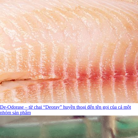
De-Odorase – từ chai “Deoray” huyền thoại đến tên gọi của cả một
nhóm sản phẩm