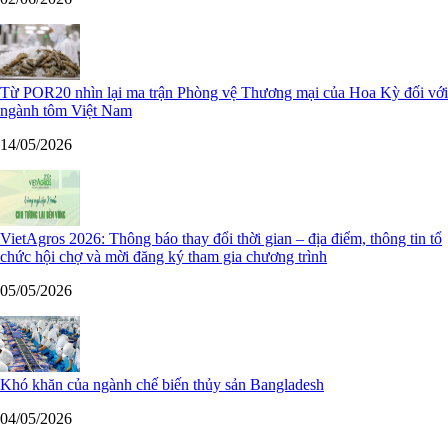
Từ POR20 nhìn lại ma trận Phòng vệ Thương mại của Hoa Kỳ đối với
ngành tôm Việt Nam
14/05/2026
VietAgros 2026: Thông báo thay đổi thời gian – địa điểm, thông tin tổ
chức hội chợ và mời đăng ký tham gia chương trình
05/05/2026
Khó khăn của ngành chế biến thủy sản Bangladesh
04/05/2026