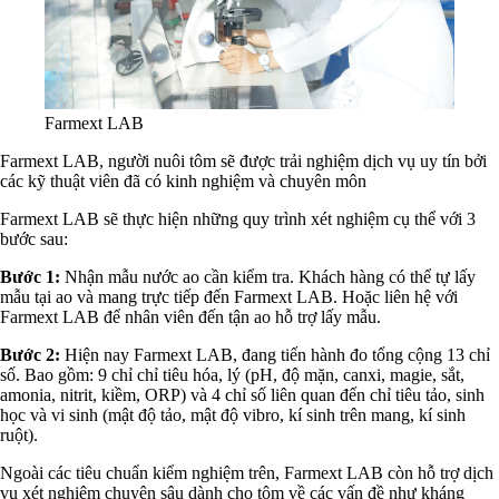
Farmext LAB
Farmext LAB, người nuôi tôm sẽ được trải nghiệm dịch vụ uy tín bởi
các kỹ thuật viên đã có kinh nghiệm và chuyên môn
Farmext LAB sẽ thực hiện những quy trình xét nghiệm cụ thể với 3
bước sau:
Bước 1:
Nhận mẫu nước ao cần kiểm tra. Khách hàng có thể tự lấy
mẫu tại ao và mang trực tiếp đến Farmext LAB. Hoặc liên hệ với
Farmext LAB để nhân viên đến tận ao hỗ trợ lấy mẫu.
Bước 2:
Hiện nay Farmext LAB, đang tiến hành đo tổng cộng 13 chỉ
số. Bao gồm: 9 chỉ chỉ tiêu hóa, lý (pH, độ mặn, canxi, magie, sắt,
amonia, nitrit, kiềm, ORP) và 4 chỉ số liên quan đến chỉ tiêu tảo, sinh
học và vi sinh (mật độ tảo, mật độ vibro, kí sinh trên mang, kí sinh
ruột).
Ngoài các tiêu chuẩn kiểm nghiệm trên, Farmext LAB còn hỗ trợ dịch
vụ xét nghiệm chuyên sâu dành cho tôm về các vấn đề như kháng