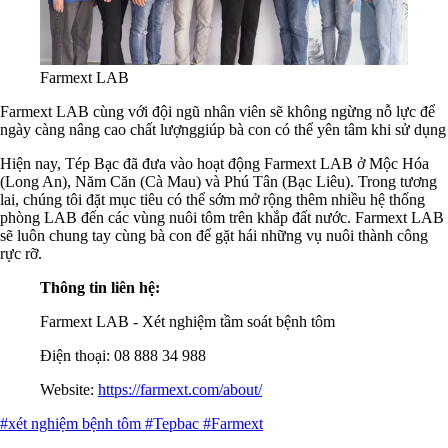
Farmext LAB
Farmext LAB cùng với đội ngũ nhân viên sẽ không ngừng nỗ lực để
ngày càng nâng cao chất lượnggiúp bà con có thể yên tâm khi sử dụng
Hiện nay, Tép Bạc đã đưa vào hoạt động Farmext LAB ở Mộc Hóa
(Long An), Năm Căn (Cà Mau) và Phú Tân (Bạc Liêu). Trong tương
lai, chúng tôi đặt mục tiêu có thể sớm mở rộng thêm nhiều hệ thống
phòng LAB đến các vùng nuôi tôm trên khắp đất nước. Farmext LAB
sẽ luôn chung tay cùng bà con để gặt hái những vụ nuôi thành công
rực rỡ.
Thông tin liên hệ:
Farmext LAB - Xét nghiệm tầm soát bệnh tôm
Điện thoại: 08 888 34 988
Website:
https://farmext.com/about/
#xét nghiệm bệnh tôm
#Tepbac
#Farmext