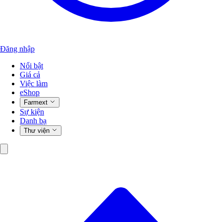
Đăng nhập
Nổi bật
Giá cả
Việc làm
eShop
Farmext
Sự kiện
Danh bạ
Thư viện