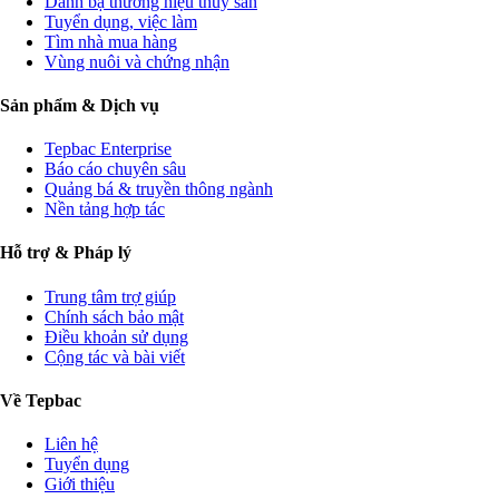
Danh bạ thương hiệu thủy sản
Tuyển dụng, việc làm
Tìm nhà mua hàng
Vùng nuôi và chứng nhận
Sản phẩm & Dịch vụ
Tepbac Enterprise
Báo cáo chuyên sâu
Quảng bá & truyền thông ngành
Nền tảng hợp tác
Hỗ trợ & Pháp lý
Trung tâm trợ giúp
Chính sách bảo mật
Điều khoản sử dụng
Cộng tác và bài viết
Về Tepbac
Liên hệ
Tuyển dụng
Giới thiệu