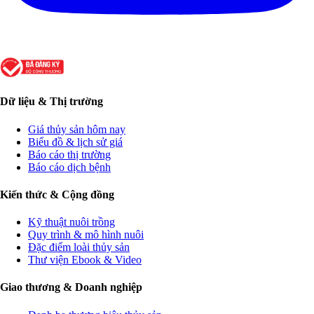
Dữ liệu & Thị trường
Giá thủy sản hôm nay
Biểu đồ & lịch sử giá
Báo cáo thị trường
Báo cáo dịch bệnh
Kiến thức & Cộng đồng
Kỹ thuật nuôi trồng
Quy trình & mô hình nuôi
Đặc điểm loài thủy sản
Thư viện Ebook & Video
Giao thương & Doanh nghiệp