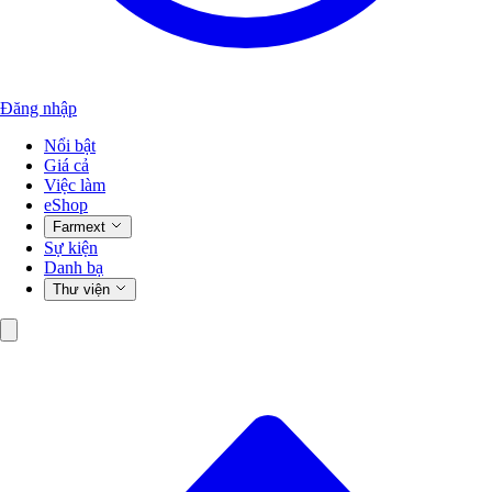
Đăng nhập
Nổi bật
Giá cả
Việc làm
eShop
Farmext
Sự kiện
Danh bạ
Thư viện