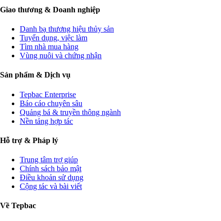
Giao thương & Doanh nghiệp
Danh bạ thương hiệu thủy sản
Tuyển dụng, việc làm
Tìm nhà mua hàng
Vùng nuôi và chứng nhận
Sản phẩm & Dịch vụ
Tepbac Enterprise
Báo cáo chuyên sâu
Quảng bá & truyền thông ngành
Nền tảng hợp tác
Hỗ trợ & Pháp lý
Trung tâm trợ giúp
Chính sách bảo mật
Điều khoản sử dụng
Cộng tác và bài viết
Về Tepbac