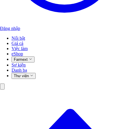
Đăng nhập
Nổi bật
Giá cả
Việc làm
eShop
Farmext
Sự kiện
Danh bạ
Thư viện