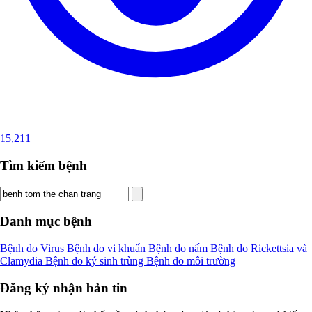
15,211
Tìm kiếm bệnh
Danh mục bệnh
Bệnh do Virus
Bệnh do vi khuẩn
Bệnh do nấm
Bệnh do Rickettsia và
Clamydia
Bệnh do ký sinh trùng
Bệnh do môi trường
Đăng ký nhận bản tin