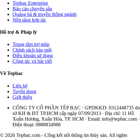
Tepbac Enterprise
Báo cáo chuyên sâu
Quảng bá & truyền thông ngành
Nền tảng hợp tác
Hỗ trợ & Pháp lý
Trung tâm trợ giúp
Chính sách bảo mật
Điều khoản sử dụng
Cộng tác và bài viết
Về Tepbac
Liên hệ
Tuyển dụng
Giới thiệu
CÔNG TY CỔ PHẦN TÉP BẠC · GPDKKD: 0312448735 do
sở KH & ĐT TP.HCM cấp ngày 07/09/2013 · Địa chỉ: 11 Hồ
Xuân Hương, Xuân Hòa, TP. HCM · Email:
info@tepbac.com
·
Điện thoại: 0888834988
© 2026 Tepbac.com - Cổng kết nối thông tin thủy sản. All rights