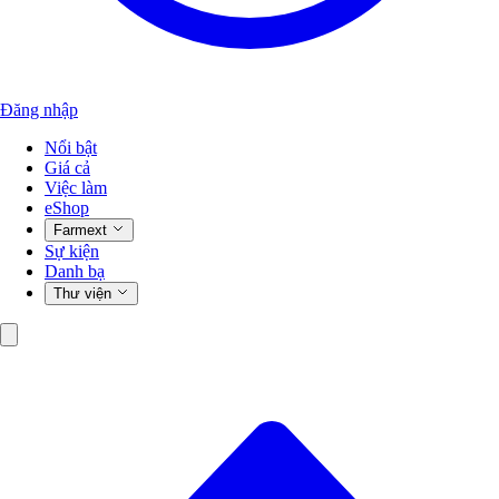
Đăng nhập
Nổi bật
Giá cả
Việc làm
eShop
Farmext
Sự kiện
Danh bạ
Thư viện